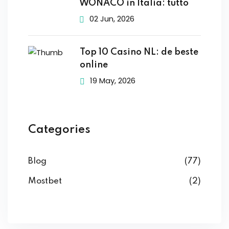
WONACO in Italia: tutto
02 Jun, 2026
Top 10 Casino NL: de beste
online
19 May, 2026
Categories
Blog
(77)
Mostbet
(2)