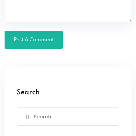
Search