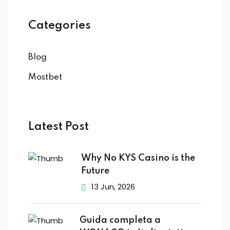
Categories
Blog
Mostbet
Latest Post
Why No KYS Casino is the
Future
13 Jun, 2026
Guida completa a