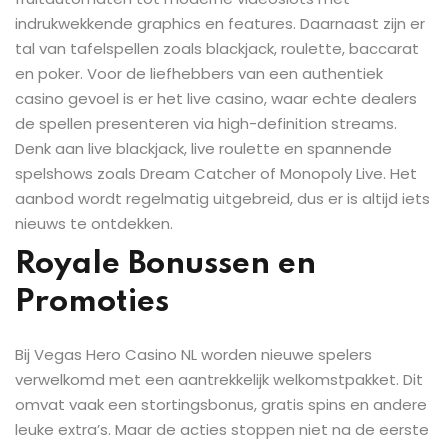
indrukwekkende graphics en features. Daarnaast zijn er
tal van tafelspellen zoals blackjack, roulette, baccarat
en poker. Voor de liefhebbers van een authentiek
casino gevoel is er het live casino, waar echte dealers
de spellen presenteren via high-definition streams.
Denk aan live blackjack, live roulette en spannende
spelshows zoals Dream Catcher of Monopoly Live. Het
aanbod wordt regelmatig uitgebreid, dus er is altijd iets
nieuws te ontdekken.
Royale Bonussen en
Promoties
Bij Vegas Hero Casino NL worden nieuwe spelers
verwelkomd met een aantrekkelijk welkomstpakket. Dit
omvat vaak een stortingsbonus, gratis spins en andere
leuke extra’s. Maar de acties stoppen niet na de eerste