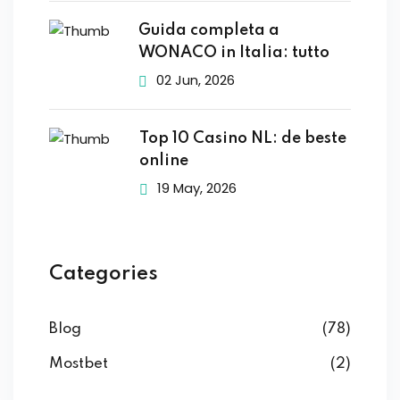
Guida completa a
WONACO in Italia: tutto
02 Jun, 2026
Top 10 Casino NL: de beste
online
19 May, 2026
Categories
Blog
(78)
Mostbet
(2)