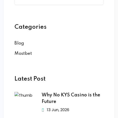
Categories
Blog
Mostbet
Latest Post
Why No KYS Casino is the
Future
13 Jun, 2026