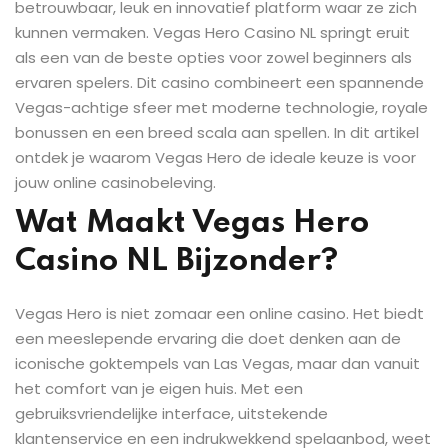
betrouwbaar, leuk en innovatief platform waar ze zich
Sign up
kunnen vermaken. Vegas Hero Casino NL springt eruit
Already have an account?
Sign in
als een van de beste opties voor zowel beginners als
ervaren spelers. Dit casino combineert een spannende
Vegas-achtige sfeer met moderne technologie, royale
bonussen en een breed scala aan spellen. In dit artikel
ontdek je waarom Vegas Hero de ideale keuze is voor
jouw online casinobeleving.
Wat Maakt Vegas Hero
Casino NL Bijzonder?
Vegas Hero is niet zomaar een online casino. Het biedt
een meeslepende ervaring die doet denken aan de
iconische goktempels van Las Vegas, maar dan vanuit
het comfort van je eigen huis. Met een
gebruiksvriendelijke interface, uitstekende
klantenservice en een indrukwekkend spelaanbod, weet