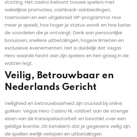
storting. Het casino beloont trouwe spelers met
wekelijkse promoties, cashback-aanbiedingen,
toernooien en een uitgebreid VIP-programma. Hoe
meer je speelt, hoe hoger je status wordt en hoe beter
de voordelen die je ontvangt. Denk aan persoonlijke
bonussen, snellere uitbetalingen, hogere limieten en
exclusieve evenementen. Het is duidelijk dat Vegas
Hero waarde hecht aan zijn spelers en hen graag in de
watten legt.
Veilig, Betrouwbaar en
Nederlands Gericht
Veiligheid en betrouwbaarheid zijn cruciaal bij online
gokken. Vegas Hero Casino NL voldoet aan de strenge
eisen van de Kansspelautoriteit en beschikt over een
geldige licentie. Dit betekent dat je gegevens veilig zijn,
de spellen eerlijk verlopen en uitbetalingen