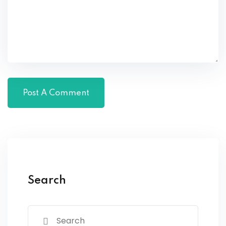
Search