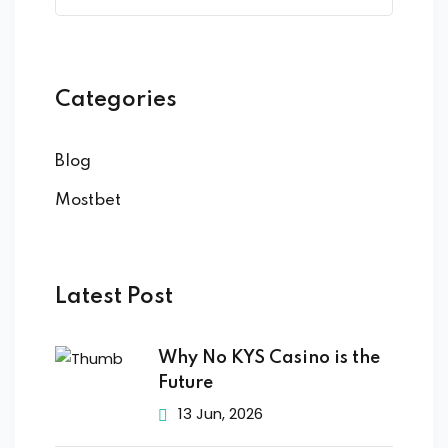
Categories
Blog
Mostbet
Latest Post
Why No KYS Casino is the
Future
13 Jun, 2026