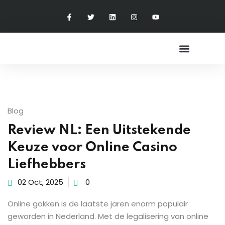
Sign in
Sign up
Sign in
Don’t have an account?
Sign up
Freelance Accelerator
Blog
Review NL: Een Uitstekende
Keuze voor Online Casino
Liefhebbers
Lost your password?
Remember me
02 Oct, 2025
0
Online gokken is de laatste jaren enorm populair
geworden in Nederland. Met de legalisering van online