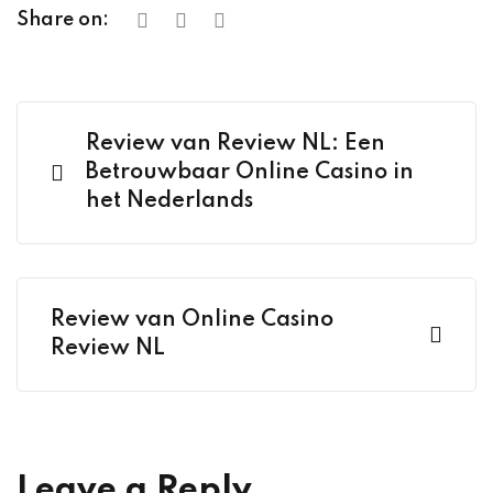
Share on:
Review van Review NL: Een
Betrouwbaar Online Casino in
het Nederlands
Review van Online Casino
Review NL
Leave a Reply