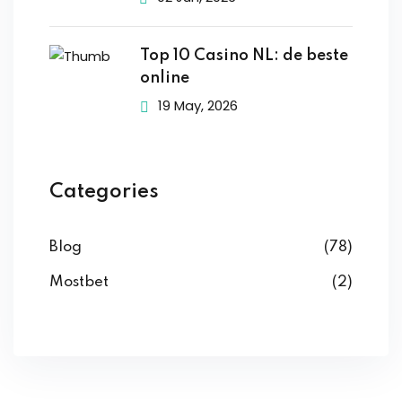
Top 10 Casino NL: de beste
online
19 May, 2026
Categories
Blog
(78)
Mostbet
(2)