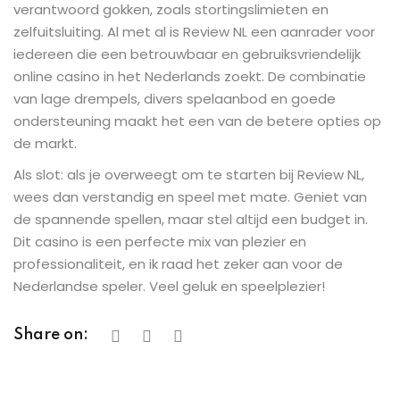
verantwoord gokken, zoals stortingslimieten en
zelfuitsluiting. Al met al is Review NL een aanrader voor
iedereen die een betrouwbaar en gebruiksvriendelijk
online casino in het Nederlands zoekt. De combinatie
van lage drempels, divers spelaanbod en goede
ondersteuning maakt het een van de betere opties op
de markt.
Als slot: als je overweegt om te starten bij Review NL,
wees dan verstandig en speel met mate. Geniet van
de spannende spellen, maar stel altijd een budget in.
Dit casino is een perfecte mix van plezier en
professionaliteit, en ik raad het zeker aan voor de
Nederlandse speler. Veel geluk en speelplezier!
Share on: