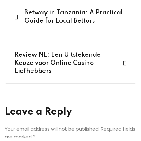
Betway in Tanzania: A Practical
Guide for Local Bettors
Review NL: Een Uitstekende
Keuze voor Online Casino
Liefhebbers
Leave a Reply
Your email address will not be published.
Required fields
are marked
*